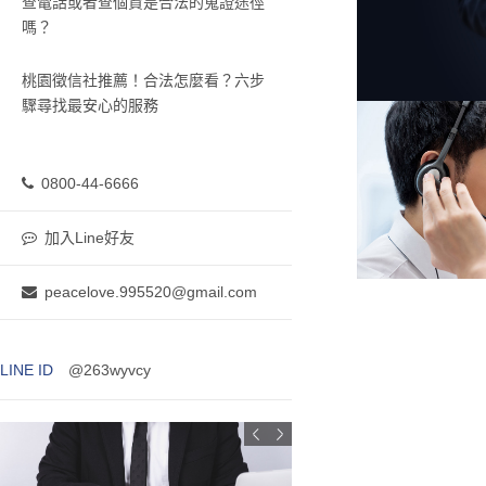
查電話或者查個資是合法的蒐證途徑
嗎？
桃園徵信社推薦！合法怎麼看？六步
驟尋找最安心的服務
0800-44-6666
加入Line好友
peacelove.995520@gmail.com
LINE ID
@263wyvcy