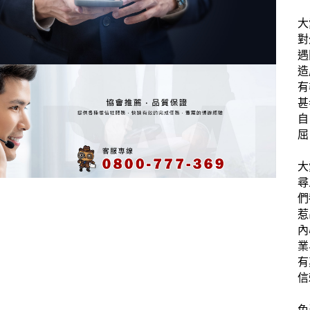
大
對
遇
造
有
甚
自
屈
大
尋
們
惹
內
業
有
信
免