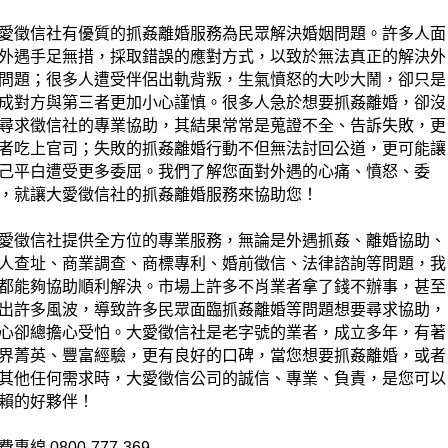
愛徵信社有優質的抓姦離婚服務為民眾解決婚姻問題。許多人面
外遇手足無措，採取錯誤的應對方式，以致於無法真正的解決外
問題；很多人遭受伴侶出軌背叛，生氣憤怒的大吵大鬧，卻只是
成對方與第三者更加小心謹慎。很多人急於想要抓姦離婚，卻沒
尋求徵信社的專業協助，其結果常常是蒐證不全、告訴失敗，更
者吃上官司；失敗的抓姦離婚行動不但無法討回公道，更可能讓
己平白遭受更多委屈。我們了解您面對外遇的心痛、憤怒、委
，就讓大愛徵信社的抓姦離婚服務來協助您！
愛徵信社提供全方位的專業服務，無論是外遇抓姦、離婚協助、
人查址、商業調查、商標專利、婚前徵信、法律諮詢等問題，我
都能夠協助順利解決。市場上許多不肖業者拿了錢不辦事，甚至
出許多風波，導致許多民眾面臨抓姦離婚等問題想要尋求協助，
心卻總擔心受怕。大愛徵信社是老字號的業者，成立多年，有著
界菁英、豐富經驗，更有良好的口碑，當您想要抓姦離婚，或者
其他任何需求時，大愛徵信公司的誠信、專業、負責，是您可以
賴的好夥伴！
費專線 0800-777-369