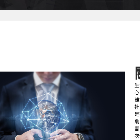
生
心
離
社
是
助
害
次