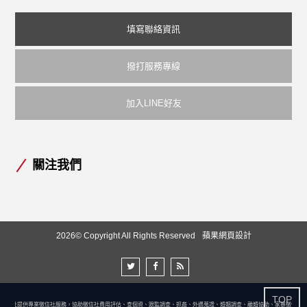
填寫聯絡資訊
撥打服務專線
加入LINE好友
關注我們
2026© Copyright All Rights Reserved
蘋果網頁設計
TOP
徵信社提供專業徵信社服務，協助徵信社費用評估、查個資、跟監調查、抓姦、外遇蒐證、婚姻調查、離婚協助、家暴徵信、尋