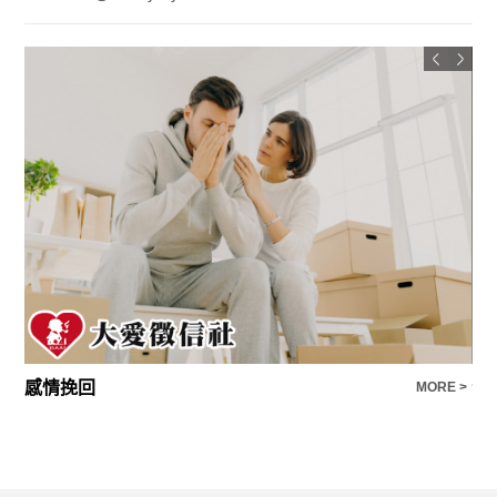
感情挽回
合
E >
MORE >