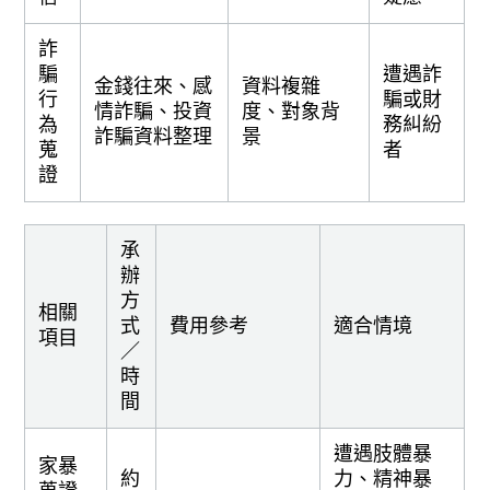
詐
騙
遭遇詐
金錢往來、感
資料複雜
行
騙或財
情詐騙、投資
度、對象背
為
務糾紛
詐騙資料整理
景
蒐
者
證
承
辦
方
相關
式
費用參考
適合情境
項目
／
時
間
遭遇肢體暴
家暴
約
力、精神暴