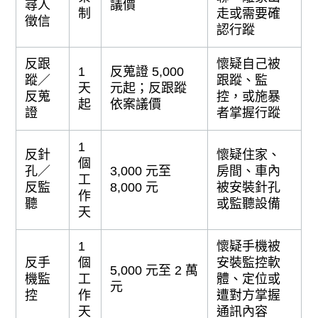
尋人
議價
制
走或需要確
徵信
認行蹤
反跟
懷疑自己被
1
反蒐證 5,000
蹤／
跟蹤、監
天
元起；反跟蹤
反蒐
控，或施暴
起
依案議價
證
者掌握行蹤
1
反針
懷疑住家、
個
孔／
3,000 元至
房間、車內
工
反監
8,000 元
被安裝針孔
作
聽
或監聽設備
天
1
懷疑手機被
反手
個
安裝監控軟
5,000 元至 2 萬
機監
工
體、定位或
元
控
作
遭對方掌握
天
通訊內容