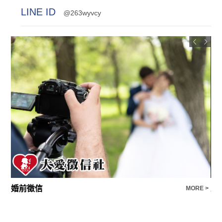
LINE ID
@263wyvcy
跨國專案徵信
工
E >
MORE >