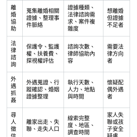
離
證據種類、
蒐集離婚相關
想離婚
婚
法律諮詢需
證據、整理事
但證據
協
求、案件複
件脈絡
不足者
助
雜度
法
保護令、監護
諮詢次數、
需要法
律
權、扶養費、
律師協助內
律方向
諮
探視權評估
容
者
詢
外
外遇蒐證、行
執行天數、
懷疑配
遇
蹤確認、婚姻
人力、地點
偶外遇
抓
證據整理
與時間
者
姦
尋
家人失
線索完整
人
離家出走、失
聯或孩
度、地區、
徵
聯、走失人口
子安全
調查時間
信
疑慮