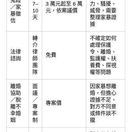
蒐證
7–
3 萬元起至 6 萬
力、騷擾、
／家
10
元，依案議價
威脅，需要
暴徵
天
整理家暴證
信
據
轉
不確定如何
介
處理保護
法律
律
令、離婚、
免費
諮詢
師
監護權、扶
團
養費、探視
隊
權等問題
離婚
面
因家暴想離
協助
議
婚，但擔心
／脫
／
證據不足、
專案價
離不
專
對方不同意
幸婚
案
或條件談不
姻
制
攏