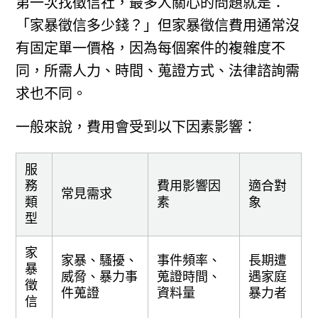
第一次找徵信社，最多人關心的問題就是：
「家暴徵信多少錢？」但家暴徵信費用通常沒
有固定單一價格，因為每個案件的複雜度不
同，所需人力、時間、蒐證方式、法律諮詢需
求也不同。
一般來說，費用會受到以下因素影響：
服
務
費用影響因
適合對
常見需求
類
素
象
型
家
家暴、騷擾、
事件頻率、
長期遭
暴
威脅、暴力事
蒐證時間、
遇家庭
徵
件蒐證
資料量
暴力者
信