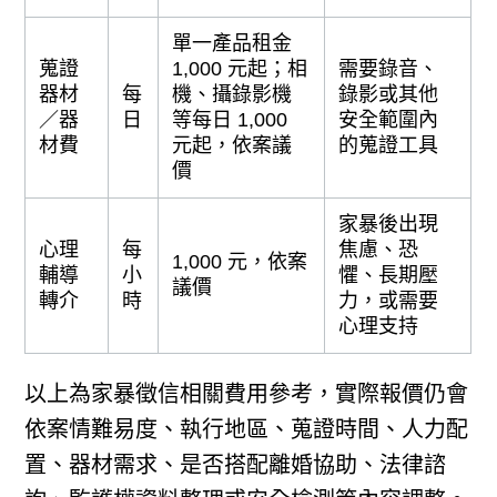
單一產品租金
蒐證
1,000 元起；相
需要錄音、
器材
每
機、攝錄影機
錄影或其他
／器
日
等每日 1,000
安全範圍內
材費
元起，依案議
的蒐證工具
價
家暴後出現
心理
每
焦慮、恐
1,000 元，依案
輔導
小
懼、長期壓
議價
轉介
時
力，或需要
心理支持
以上為家暴徵信相關費用參考，實際報價仍會
依案情難易度、執行地區、蒐證時間、人力配
置、器材需求、是否搭配離婚協助、法律諮