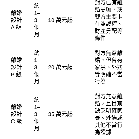
對方已有離
約
婚意願，或
離婚
1–
雙方主要卡
設計
3
10 萬元起
在監護權、
A 級
個
財產分配等
月
條件
約
對方無意離
離婚
1–
婚，但曾有
設計
3
20 萬元起
家暴、外遇
B 級
個
等明確不當
月
行為
對方無意離
約
婚，且目前
離婚
1–
缺乏明確家
設計
3
35 萬元起
暴、外遇或
C 級
個
其他不當行
月
為證據