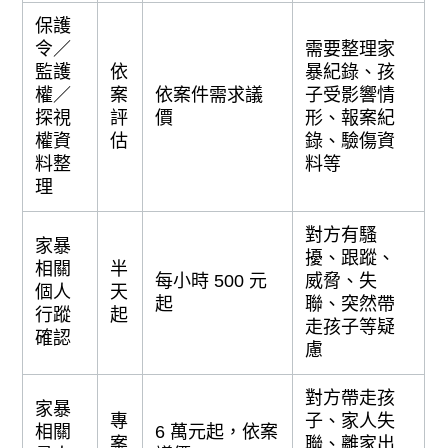
保護
令／
需要整理家
監護
依
暴紀錄、孩
權／
案
依案件需求議
子受影響情
探視
評
價
形、報案紀
權資
估
錄、驗傷資
料整
料等
理
對方有騷
家暴
擾、跟蹤、
相關
半
每小時 500 元
威脅、失
個人
天
起
聯、突然帶
行蹤
起
走孩子等疑
確認
慮
對方帶走孩
家暴
專
子、家人失
相關
6 萬元起，依案
案
聯、離家出