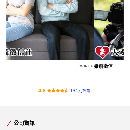
婚前徵信
法
E >
MORE >
4.8
197 則評論
公司資訊