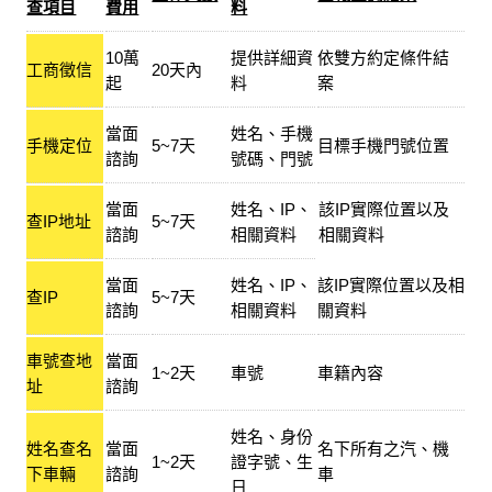
查項目
費用
料
10萬
提供詳細資
依雙方約定條件結
工商徵信
20天內
起
料
案
當面
姓名、手機
手機定位
5~7天
目標手機門號位置
諮詢
號碼、門號
當面
姓名、IP、
該IP實際位置以及
查IP地址
5~7天
諮詢
相關資料
相關資料
當面
姓名、IP、
該IP實際位置以及相
查IP
5~7天
諮詢
相關資料
關資料
車號查地
當面
1~2天
車號
車籍內容
址
諮詢
姓名、身份
姓名查名
當面
名下所有之汽、機
1~2天
證字號、生
下車輛
諮詢
車
日