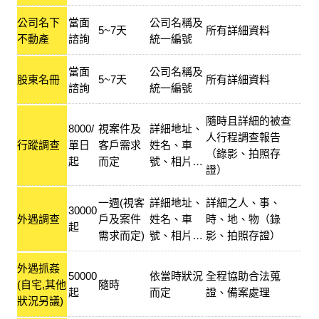
公司名下
當面
公司名稱及
5~7天
所有詳細資料
不動產
諮詢
統一編號
當面
公司名稱及
股東名冊
5~7天
所有詳細資料
諮詢
統一編號
隨時且詳細的被查
8000/
視案件及
詳細地址、
人行程調查報告
行蹤調查
單日
客戶需求
姓名、車
（錄影、拍照存
起
而定
號、相片…
證）
一週(視客
詳細地址、
詳細之人、事、
30000
外遇調查
戶及案件
姓名、車
時、地、物（錄
起
需求而定)
號、相片…
影、拍照存證）
外遇抓姦
50000
依當時狀況
全程協助合法蒐
(自宅,其他
隨時
起
而定
證、備案處理
狀況另議)