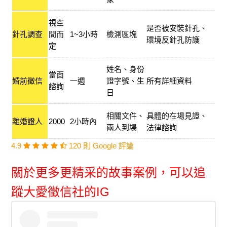
視空
是否被安裝針孔、
針孔調查
間而
1~3小時
檢測區塊
環境反針孔防護
定
姓名、身份
當面
婚前徵信
一週
證字號、生
所有詳細資料
諮詢
日
相關文件、
具體的在場見證、
離婚證人
2000
2小時內
兩人到場
法律諮詢
4.9
120 則 Google 評論
關於更多更精采的故事案例，可以追
蹤大愛徵信社的IG