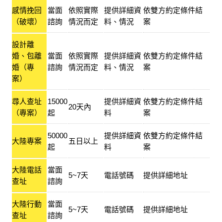
感情挽回
當面
依照實際
提供詳細資
依雙方約定條件結
（破壞）
諮詢
情況而定
料、情況
案
設計離
婚、包離
當面
依照實際
提供詳細資
依雙方約定條件結
婚（專
諮詢
情況而定
料、情況
案
案）
尋人查址
15000
提供詳細資
依雙方約定條件結
20天內
（專案）
起
料
案
50000
提供詳細資
依雙方約定條件結
大陸專案
五日以上
起
料
案
大陸電話
當面
5~7天
電話號碼
提供詳細地址
查址
諮詢
大陸行動
當面
5~7天
電話號碼
提供詳細地址
查址
諮詢