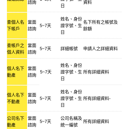
諮詢
資料
日
姓名、身份
查個人名
當面
名下所有之帳號及
5~7天
證字號、生
下帳戶
諮詢
餘額
日
查帳戶之
當面
5~7天
詳細帳號
申請人之詳細資料
個人資料
諮詢
姓名、身份
個人名下
當面
5~7天
證字號、生
所有詳細資料
動產
諮詢
日
姓名、身份
個人名下
當面
5~7天
證字號、生
所有詳細資料-
不動產
諮詢
日
公司名下
當面
公司名稱及
5~7天
所有詳細資料
動產
諮詢
統一編號