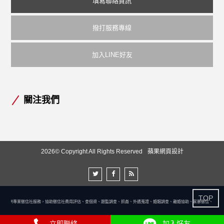
填寫聯絡資訊
撥打服務專線
加入LINE好友
關注我們
2026© Copyright All Rights Reserved
蘋果網頁設計
TOP
社提供專業徵信社服務，協助徵信社費用評估、查個資、跟監調查、抓姦、外遇蒐證、婚姻調查、離婚協助、家暴徵信、尋人查
立即聯絡
加入好友