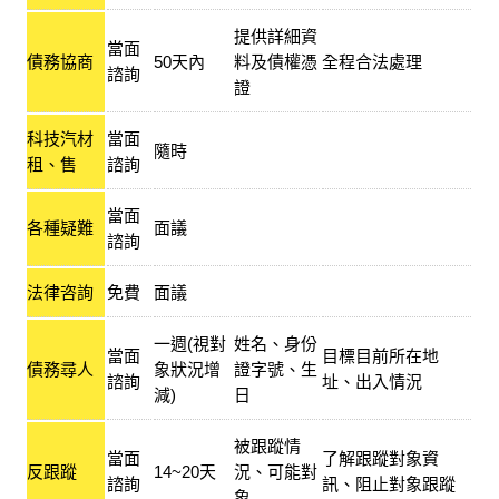
提供詳細資
當面
債務協商
50天內
料及債權憑
全程合法處理
諮詢
證
科技汽材
當面
隨時
租、售
諮詢
當面
各種疑難
面議
諮詢
法律咨詢
免費
面議
一週(視對
姓名、身份
當面
目標目前所在地
債務尋人
象狀況增
證字號、生
諮詢
址、出入情況
減)
日
被跟蹤情
當面
了解跟蹤對象資
反跟蹤
14~20天
況、可能對
諮詢
訊、阻止對象跟蹤
象