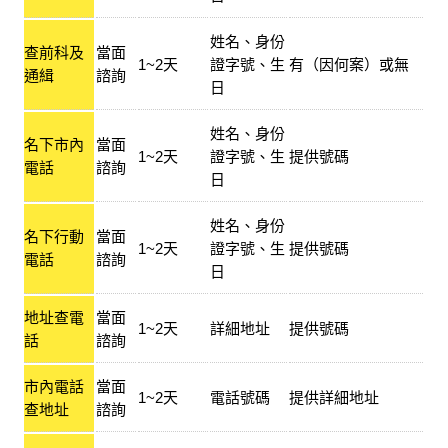
姓名、身份
查前科及
當面
1~2天
證字號、生
有（因何案）或無
通緝
諮詢
日
姓名、身份
名下市內
當面
1~2天
證字號、生
提供號碼
電話
諮詢
日
姓名、身份
名下行動
當面
1~2天
證字號、生
提供號碼
電話
諮詢
日
地址查電
當面
1~2天
詳細地址
提供號碼
話
諮詢
市內電話
當面
1~2天
電話號碼
提供詳細地址
查地址
諮詢