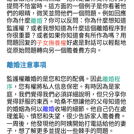
提問不恰當時。這方面的一個例子是你看著他
們的眼睛，微笑並問他們一個問題。例如回應
你為什麼
？你可以反問：你為什麼想知道
離婚
監護權？或者我想知道為什麼這個離婚程序對
你很重要？或者如果你知道會有所作為嗎？用
問題回复的
好處是對話可以輕鬆地
子女撫養權
從原始問題轉向另一個贍養費方向。
離婚注意事項
監護權離婚的是您和您的配偶。因此
離婚程
，您有權將私人信息保密。有時因為是家
序
庭，我們覺得我們必須詳細說明，但只分享你
覺得舒服的東西。哈桑不想讓他的父母知道他
的婚姻為何以
離婚
收場的細節。他自己仍在處
理羞恥、憤怒和失望，很少告訴家人贍養費。
一周後，他發現他的阿姨開始打電話給他的妻
子，想了解更多並提出一些棘手的問題。