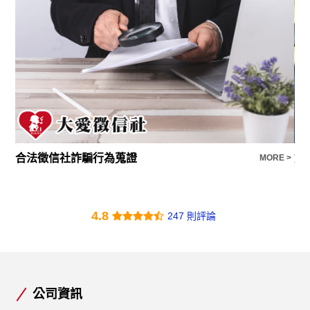
合法徵信社詐騙行為蒐證
婚
E >
MORE >
4.8
247 則評論
公司資訊