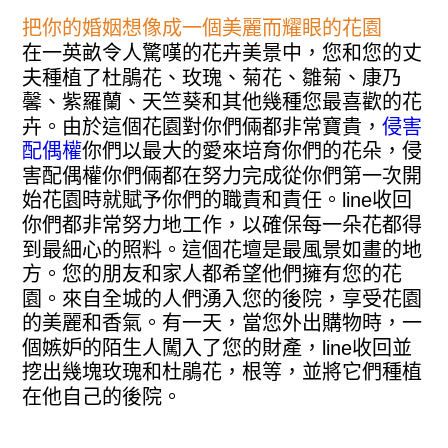
把你的婚姻想像成一個美麗而耀眼的花園
在一英畝令人驚嘆的花卉美景中，您和您的丈
夫種植了杜鵑花、玫瑰、菊花、雛菊、康乃
馨、紫羅蘭、天竺葵和其他幾種您最喜歡的花
卉。由於這個花園對你們倆都非常寶貴，
侵害
配偶權
你們以最大的愛來培育你們的花朵，侵
害配偶權你們倆都在努力完成從你們第一次開
始花園時就賦予你們的職責和責任。line收回
你們都非常努力地工作，以確保每一朵花都得
到最細心的照料。這個花壇是最風景如畫的地
方。您的朋友和家人都希望他們擁有您的花
園。來自全城的人們湧入您的後院，享受花園
的美麗和香氣。有一天，當您外出購物時，一
個嫉妒的陌生人闖入了您的財產，line收回並
挖出幾塊玫瑰和杜鵑花，根等，並將它們種植
在他自己的後院。