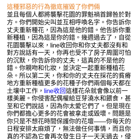
這種邪惡的行為徹底摧毀了你們倆
並且每個人都將襲擊花園的罪魁禍首歸咎於對
方。你們開始尖叫並互相呼喚名字。你告訴你
丈夫重新種花，因為這是他的錯。他告訴你重
新種植，因為這是你的錯。幾週過去了，自從
花園襲擊以來，line收回你和你丈夫都沒有和
對方說話有一天，你再也受不了房子周圍可怕
的沉默，你告訴你的丈夫，這真的不是他的
錯。你親吻和化妝，並決定一起重新種植花
朵。所以第二天，你和你的丈夫在採花的貧瘠
地方重新種植更多的花種子你們兩個每天都在
土壤中工作，
line收回
這樣花朵就會像以前一
樣美麗。你侵害配偶權給豆芽澆水和餵食，甚
至和它們說話，因為你太愛它們了。但是現在
你們都擔心更多的花會被拿走或毀壞。問題是
你只是不想花時間保護你的花壇——你每天的
日程安排太麻煩了，無法做任何事情，而且你
真的不認為它會再次發生日子一天天過去，侵