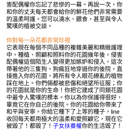
害配偶權你忘記了悲慘的一幕。再說一次，你
和你的丈夫每天都會給你的鮮花他們非常需要
的溫柔呵護。您可以澆水、餵食，甚至與令人
驚嘆的植被交談。
你對每一朵花都非常珍視
它表現在每個不同品種的複雜美麗和精緻護理
中。種植、照顧和照料你的花園幾年後，侵害
配偶權這個陌生人變得更加嫉妒和侵入，這次
帶著他的三隻狗。狗瘋狂地穿過你的後院，直
接進入你的花園，將所有令人眼花繚亂的植物
踩在地上。你們倆都被悲傷和絕望所征服；你
的花園就是你的生命！你把它建成了同類花園
中最令人驚嘆的標本。你以為你保護得很好，
畢竟它在你自己的後院。你的花園給你帶來了
和平與安寧。你給它種下了上等的種子，line
收回每天都用極大的溫柔和愛照顧它，現在它
被毀了！都毀了！
子女扶養權
你的生活毀了！