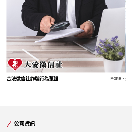
合法徵信社詐騙行為蒐證
外
E >
MORE >
公司資訊