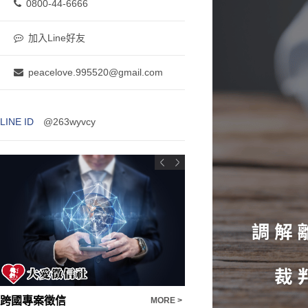
0800-44-6666
加入Line好友
peacelove.995520@gmail.com
LINE ID
@263wyvcy
跨國專案徵信
感情挽回
MORE >