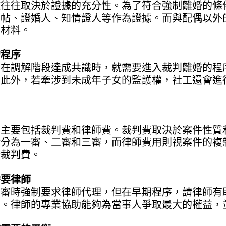
敗往往取決於證據的充分性。為了符合強制離婚的條
喜帖、證婚人、知情證人等作為證據。而與配偶以外
關材料。
的程序
法在調解階段達成共識時，就需要進入裁判離婚的程
。此外，若牽涉到未成年子女的監護權，社工還會進
用
用主要包括裁判費和律師費。裁判費取決於案件性質
般分為一審、二審和三審，而律師費用則視案件的複
分裁判費。
需要律師
三審時強制要求律師代理，但在早期程序，請律師有
上。律師的專業協助能夠為當事人爭取最大的權益，